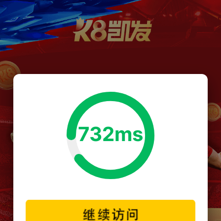
732ms